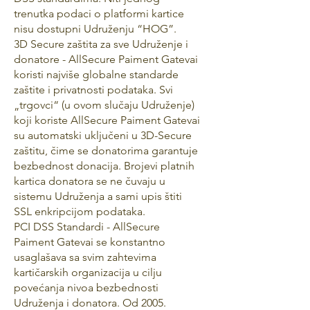
trenutka podaci o platformi kartice
nisu dostupni Udruženju “HOG”.
3D Secure zaštita za sve Udruženje i
donatore - AllSecure Paiment Gatevai
koristi najviše globalne standarde
zaštite i privatnosti podataka. Svi
„trgovci“ (u ovom slučaju Udruženje)
koji koriste AllSecure Paiment Gatevai
su automatski uključeni u 3D-Secure
zaštitu, čime se donatorima garantuje
bezbednost donacija. Brojevi platnih
kartica donatora se ne čuvaju u
sistemu Udruženja a sami upis štiti
SSL enkripcijom podataka.
PCI DSS Standardi - AllSecure
Paiment Gatevai se konstantno
usaglašava sa svim zahtevima
kartičarskih organizacija u cilju
povećanja nivoa bezbednosti
Udruženja i donatora. Od 2005.