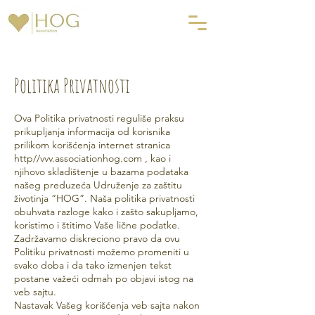
Politika Privatnosti
Ova Politika privatnosti reguliše praksu
prikupljanja informacija od korisnika
prilikom korišćenja internet stranica
http//vvv.associationhog.com , kao i
njihovo skladištenje u bazama podataka
našeg preduzeća Udruženje za zaštitu
životinja “HOG”. Naša politika privatnosti
obuhvata razloge kako i zašto sakupljamo,
koristimo i štitimo Vaše lične podatke.
Zadržavamo diskreciono pravo da ovu
Politiku privatnosti možemo promeniti u
svako doba i da tako izmenjen tekst
postane važeći odmah po objavi istog na
veb sajtu.
Nastavak Vašeg korišćenja veb sajta nakon