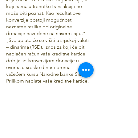
koji nama u trenutku transakcije ne
može biti poznat. Kao rezultat ove
konverzije postoji mogućnost
neznatne razlike od originalne
donacije navedene na našem sajtu."
„Sve uplate će se vršiti u srpskoj valuti
– dinarima (RSD). Iznos za koji će biti
naplaćen račun vaše kreditne kartice
dobija se konverzijom donacije u
evrima u srpske dinare prema
važećem kursu Narodne banke Srbije.
Prilikom naplate vaše kreditne kartice,
isti iznos se konvertuje u vašu lokalnu
valutu prema kursu udruženja
kreditnih kartica Kao rezultat ove
konverzije postoji mogućnost male
razlike u odnosu na originalnu
donaciju koja je navedena na našoj
veb stranici.