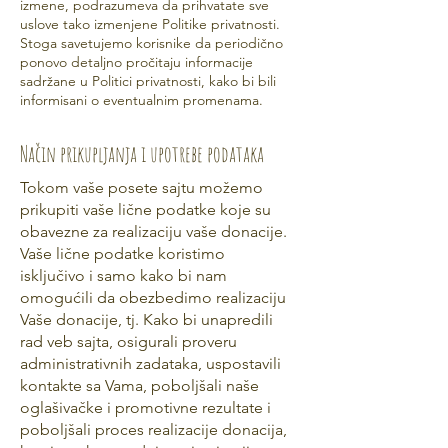
izmene, podrazumeva da prihvatate sve
uslove tako izmenjene Politike privatnosti.
Stoga savetujemo korisnike da periodično
ponovo detaljno pročitaju informacije
sadržane u Politici privatnosti, kako bi bili
informisani o eventualnim promenama.
Način prikupljanja i upotrebe podataka
Tokom vaše posete sajtu možemo
prikupiti vaše lične podatke koje su
obavezne za realizaciju vaše donacije.
Vaše lične podatke koristimo
isključivo i samo kako bi nam
omogućili da obezbedimo realizaciju
Vaše donacije, tj. Kako bi unapredili
rad veb sajta, osigurali proveru
administrativnih zadataka, uspostavili
kontakte sa Vama, poboljšali naše
oglašivačke i promotivne rezultate i
poboljšali proces realizacije donacija,