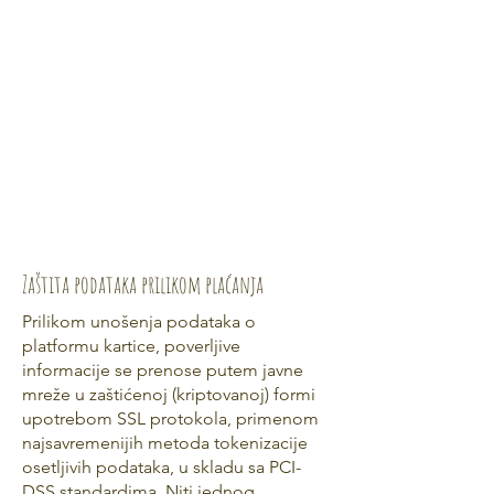
Zaštita podataka prilikom plaćanja
Prilikom unošenja podataka o
platformu kartice, poverljive
informacije se prenose putem javne
mreže u zaštićenoj (kriptovanoj) formi
upotrebom SSL protokola, primenom
najsavremenijih metoda tokenizacije
osetljivih podataka, u skladu sa PCI-
DSS standardima. Niti jednog