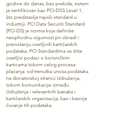
godine do danas, bez prekida, sistem
je sertifikovan kao PCI-DSS Level 1,
što predstavlja najviši standard u
industriji. PCI Data Securiti Standard
(PCI-DS) je norma koja definiše
neophodnu sigurnost pri obradi i
prenošenju osetljivih kartičarskih
podataka. PCI Standardima se štite
osetljivi podaci o korisničkim
karticama tokom celog procesa
plaćanja: od trenutka unosa podataka
na donatorskoj stranici Udruženja,
tokom komunikacije između
Udruženja i relevantnih banaka i
kartičarskih organizacija, kao i kasnije
čuvanje tih podataka.