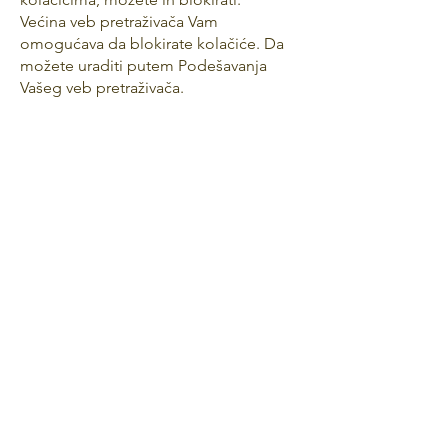
Većina veb pretraživača Vam
omogućava da blokirate kolačiće. Da
možete uraditi putem Podešavanja
Vašeg veb pretraživača.