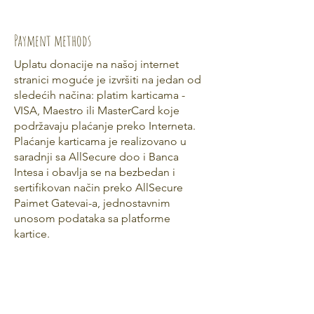
Payment methods
Uplatu donacije na našoj internet
stranici moguće je izvršiti na jedan od
sledećih načina: platim karticama -
VISA, Maestro ili MasterCard koje
podržavaju plaćanje preko Interneta.
Plaćanje karticama je realizovano u
saradnji sa AllSecure doo i Banca
Intesa i obavlja se na bezbedan i
sertifikovan način preko AllSecure
Paimet Gatevai-a, jednostavnim
unosom podataka sa platforme
kartice.