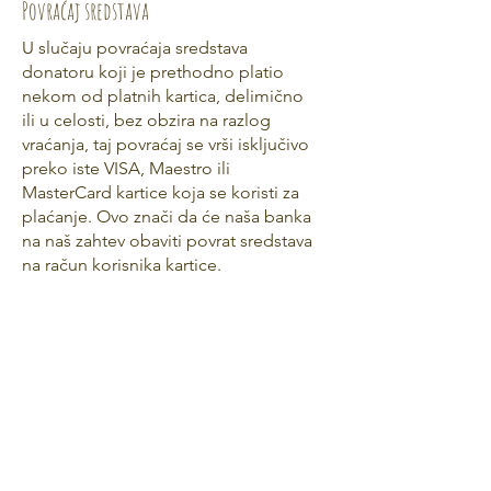
Povraćaj sredstava
U slučaju povraćaja sredstava
donatoru koji je prethodno platio
nekom od platnih kartica, delimično
ili u celosti, bez obzira na razlog
vraćanja, taj povraćaj se vrši isključivo
preko iste VISA, Maestro ili
MasterCard kartice koja se koristi za
plaćanje. Ovo znači da će naša banka
na naš zahtev obaviti povrat sredstava
na račun korisnika kartice.