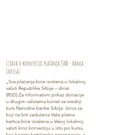
Izjava o konverziji plaćanja (SRB - Banca
Intesa)
„Sva plaćanja biće izvršena u lokalnoj
valuti Republike Srbije – dinar
(RSD).Za informativni prikaz donacije
u drugim valutama koristi se srednji
kurs Narodne banke Srbije. Iznos za
koji će biti zadužena Vaša platna
kartica biće izražena u Vašoj lokalnoj
valuti kroz konverziju u istu po kursu
koji koriste kartičarske organizacije, a