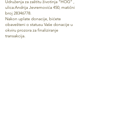
Udruženja za zaštitu životinja “HOG” ,
ulica:Andrija Jevremovića 450, matični
broj
28346778
.
Nakon uplate donacije, bićete
obavešteni o statusu Vaše donacije u
okviru prozora za finaliziranje
transakcija.