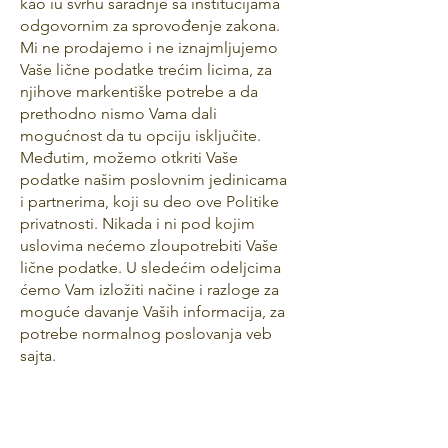
kao iu svrhu saradnje sa institucijama
odgovornim za sprovođenje zakona.
Mi ne prodajemo i ne iznajmljujemo
Vaše lične podatke trećim licima, za
njihove markentiške potrebe a da
prethodno nismo Vama dali
mogućnost da tu opciju isključite.
Međutim, možemo otkriti Vaše
podatke našim poslovnim jedinicama
i partnerima, koji su deo ove Politike
privatnosti. Nikada i ni pod kojim
uslovima nećemo zloupotrebiti Vaše
lične podatke. U sledećim odeljcima
ćemo Vam izložiti načine i razloge za
moguće davanje Vaših informacija, za
potrebe normalnog poslovanja veb
sajta.