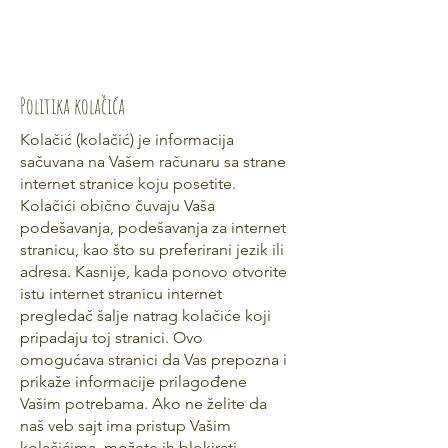
Politika kolačića
Kolačić (kolačić) je informacija
sačuvana na Vašem računaru sa strane
internet stranice koju posetite.
Kolačići obično čuvaju Vaša
podešavanja, podešavanja za internet
stranicu, kao što su preferirani jezik ili
adresa. Kasnije, kada ponovo otvorite
istu internet stranicu internet
pregledač šalje natrag kolačiće koji
pripadaju toj stranici. Ovo
omogućava stranici da Vas prepozna i
prikaže informacije prilagođene
Vašim potrebama. Ako ne želite da
naš veb sajt ima pristup Vašim
kolačićima, možete ih blokirati.