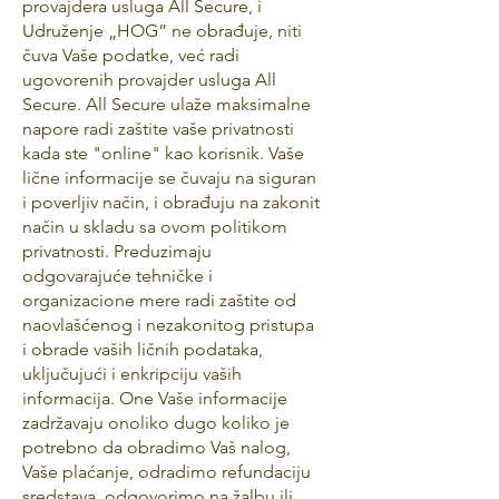
provajdera usluga All Secure, i
Udruženje „HOG” ne obrađuje, niti
čuva Vaše podatke, već radi
ugovorenih provajder usluga All
Secure. All Secure ulaže maksimalne
napore radi zaštite vaše privatnosti
kada ste "online" kao korisnik. Vaše
lične informacije se čuvaju na siguran
i poverljiv način, i obrađuju na zakonit
način u skladu sa ovom politikom
privatnosti. Preduzimaju
odgovarajuće tehničke i
organizacione mere radi zaštite od
naovlašćenog i nezakonitog pristupa
i obrade vaših ličnih podataka,
uključujući i enkripciju vaših
informacija. One Vaše informacije
zadržavaju onoliko dugo koliko je
potrebno da obradimo Vaš nalog,
Vaše plaćanje, odradimo refundaciju
sredstava, odgovorimo na žalbu ili