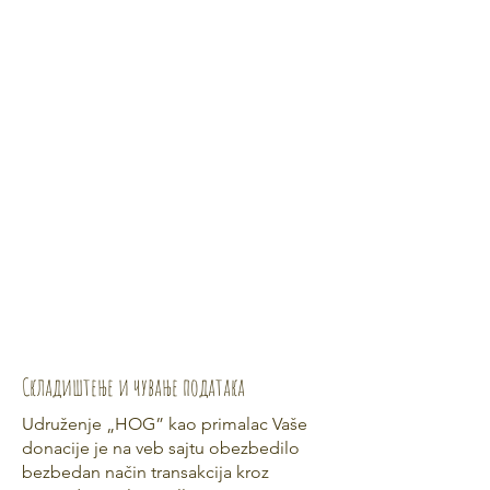
Складиштење и чување података
Udruženje „HOG” kao primalac Vaše
donacije je na veb sajtu obezbedilo
bezbedan način transakcija kroz