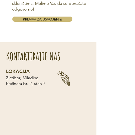
skloništima. Molimo Vas da se ponašate
odgovorno!
PRIJAVA ZA USVOJENjE
KONTAKTIRAJTE NAS
LOKACIJA
Zlatibor, Miladina
Pećinara br. 2, stan 7