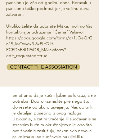
pansionu je više od godinu dana. Boravak u
pansionu teško podnosi, jer je većinu dana
zatvoren.
Ukoliko želite da udomite Miška, molimo Vas
kontaktirajte udruženje "Čarna" Valjevo:
https://docs.google.com/forms/d/1JOeQrG
n15_lwQxvox3-8xFLfOJf-
PCPDhFdI196QR_M/viewform?
edit_requested=true
CONTACT THE ASSOSIATION
Smatramo da je kućni ljubimac luksuz, a ne
potreba! Dobro razmislite pre nego što
donesete odluku o usvajanju. Naš upitnik
je detaljan posebno iz ovog razloga.
Usvojenje, a zatim vraćenje ili suočavanje sa
stresnim kućnim okruženjem nije ono što
ove životinje zaslužuju, nakon svih nevolja
sa kojima su se suočavale na ulici ili u