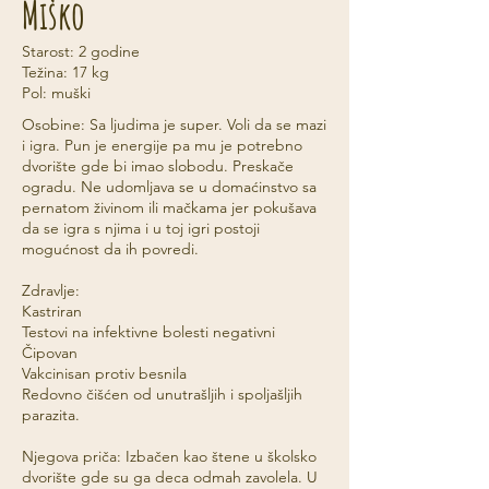
Miško
Starost: 2 godine
Težina: 17 kg
Pol: muški
Osobine: Sa ljudima je super. Voli da se mazi
i igra. Pun je energije pa mu je potrebno
dvorište gde bi imao slobodu. Preskače
ogradu. Ne udomljava se u domaćinstvo sa
pernatom živinom ili mačkama jer pokušava
da se igra s njima i u toj igri postoji
mogućnost da ih povredi.
Zdravlje:
Kastriran
Testovi na infektivne bolesti negativni
Čipovan
Vakcinisan protiv besnila
Redovno čišćen od unutrašljih i spoljašljih
parazita.
Njegova priča: Izbačen kao štene u školsko
dvorište gde su ga deca odmah zavolela. U